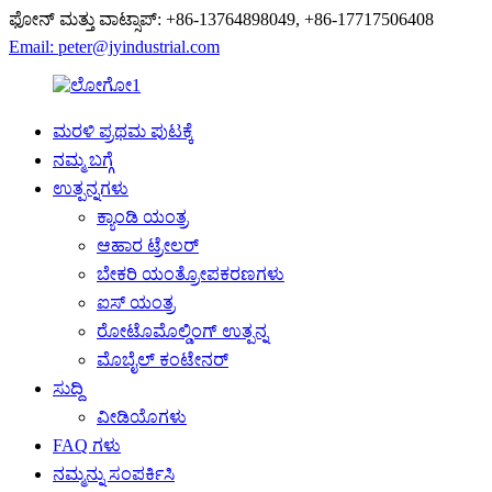
ಫೋನ್ ಮತ್ತು ವಾಟ್ಸಾಪ್: +86-13764898049, +86-17717506408
Email: peter@jyindustrial.com
ಮರಳಿ ಪ್ರಥಮ ಪುಟಕ್ಕೆ
ನಮ್ಮ ಬಗ್ಗೆ
ಉತ್ಪನ್ನಗಳು
ಕ್ಯಾಂಡಿ ಯಂತ್ರ
ಆಹಾರ ಟ್ರೇಲರ್
ಬೇಕರಿ ಯಂತ್ರೋಪಕರಣಗಳು
ಐಸ್ ಯಂತ್ರ
ರೋಟೊಮೊಲ್ಡಿಂಗ್ ಉತ್ಪನ್ನ
ಮೊಬೈಲ್ ಕಂಟೇನರ್
ಸುದ್ದಿ
ವೀಡಿಯೊಗಳು
FAQ ಗಳು
ನಮ್ಮನ್ನು ಸಂಪರ್ಕಿಸಿ