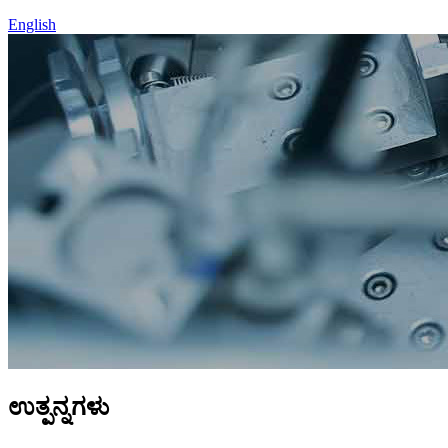
English
ಉತ್ಪನ್ನಗಳು