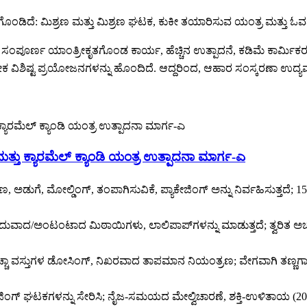
ಂಡಿದೆ: ಮಿಶ್ರಣ ಮತ್ತು ಮಿಶ್ರಣ ಘಟಕ, ಕುಕೀ ತಯಾರಿಸುವ ಯಂತ್ರ ಮತ್ತು ಓ
 ಸಂಪೂರ್ಣ ಯಾಂತ್ರೀಕೃತಗೊಂಡ ಕಾರ್ಯ, ಹೆಚ್ಚಿನ ಉತ್ಪಾದನೆ, ಕಡಿಮೆ ಕಾರ್ಮಿಕರ
ನೇಕ ವಿಶಿಷ್ಟ ಪ್ರಯೋಜನಗಳನ್ನು ಹೊಂದಿದೆ. ಆದ್ದರಿಂದ, ಆಹಾರ ಸಂಸ್ಕರಣಾ ಉದ್ಯಮಗಳ
್ತು ಕ್ಯಾರಮೆಲ್ ಕ್ಯಾಂಡಿ ಯಂತ್ರ ಉತ್ಪಾದನಾ ಮಾರ್ಗ-ಎ
ಣ, ಅಡುಗೆ, ಮೋಲ್ಡಿಂಗ್, ತಂಪಾಗಿಸುವಿಕೆ, ಪ್ಯಾಕೇಜಿಂಗ್ ಅನ್ನು ನಿರ್ವಹಿಸುತ್ತ
ವಾದ/ಅಂಟಂಟಾದ ಮಿಠಾಯಿಗಳು, ಲಾಲಿಪಾಪ್‌ಗಳನ್ನು ಮಾಡುತ್ತದೆ; ತ್ವರಿತ ಅಚ್ಚು ಬ
 ಕಚ್ಚಾ ವಸ್ತುಗಳ ಡೋಸಿಂಗ್, ನಿಖರವಾದ ತಾಪಮಾನ ನಿಯಂತ್ರಣ; ವೇಗವಾಗಿ ತಣ್ಣಗಾಗುತ
ಜಿಂಗ್ ಘಟಕಗಳನ್ನು ಸೇರಿಸಿ; ನೈಜ-ಸಮಯದ ಮೇಲ್ವಿಚಾರಣೆ, ಶಕ್ತಿ-ಉಳಿತಾಯ (20% ಕಡಿ